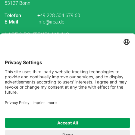
53127 Bonn
Telefon
+49 228 504 679 60
E-Mail
info@irea.de
LAGE & ROUTENPLANUNG
Routenplanung zu uns
Abonnieren Sie unseren
Newsletter
Melden Sie sich heute kostenlos an und werden Sie als
erster über neue Updates informiert.
© 2026 IREA Intelligent Real Estate Agency GmbH