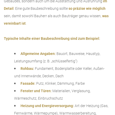
Gebäudes, sondern auch um die Ausstattung und Ausführung
im
Detail
. Eine gute Baubeschreibung sollte
so präzise wie möglich
sein, damit sowohl Bauherr als auch Bauträger genau wissen,
was
vereinbart ist
.
Typische Inhalte einer Baubeschreibung sind zum Beispiel:
Allgemeine Angaben:
Bauort, Bauweise, Haustyp,
Leistungsumfang (z. B. „schlüsselfertig“)
Rohbau:
Fundament, Bodenplatte oder Keller, Außen-
und Innenwände, Decken, Dach
Fassade:
Putz, Klinker, Dämmung, Farbe
Fenster und Türen:
Materialien, Verglasung,
Wärmeschutz, Einbruchschutz
Heizung und Energieversorgung:
Art der Heizung (Gas,
Fernwärme, Wärmepumpe), Warmwasserbereitung,