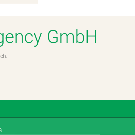
 Agency GmbH
ch.
G