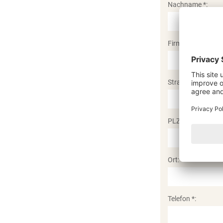
Nachname *:
Firma:
Straße, Hausnr.:
PLZ:
Ort:
Telefon *: