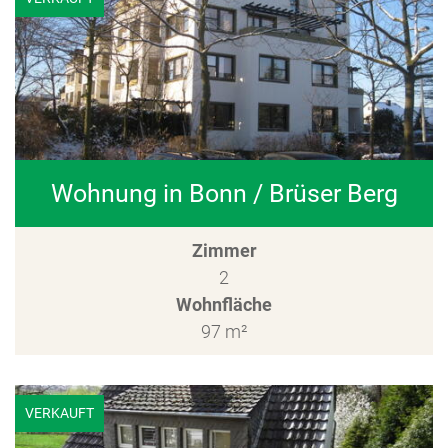
Wohnung in Bonn / Brüser Berg
Zimmer
2
Wohnfläche
97 m²
VERKAUFT