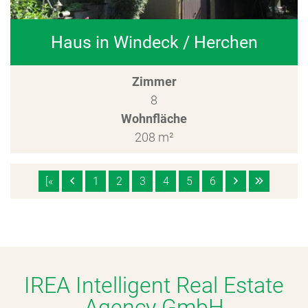
Haus in Windeck / Herchen
Zimmer
8
Wohnfläche
208 m²
[«
1
2
3
4
5
6
IREA Intelligent Real Estate
Agency GmbH