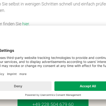
e selbst in wenigen Schritten schnell und einfach prüfen,
en.
r finden Sie
hier
.
igent Real Estate
fen Sie uns an. Wir freuen uns auf ein persönliches Gesprä
+49 228 504 679 60